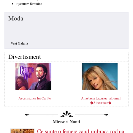
Ejaculare feminina
Moda
Vezi Galeria
Divertisment
Ascensiunea lui Carlito
Anastasia Lazariuc: albumul
�Sinceritate�
Mirese si Nunti
Ce simte o femeie cand imbraca rochia