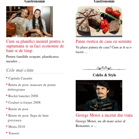
Gastronomie
Gastronomie
Cum sa planifici meniul pentru o
Paine rustica de casa cu seminte
saptamana si sa faci economie de
Va place painea de casa? Cum ar fi sa o
bani si de timp
faceti ...
Pentru familiile ocupate, planificarea
meselor ...
Cele mai citite
Celebs & Style
Capitala Canadei
Reteta de post: mancare de prune
dobrogeana
Rochii banchet 2008
Coafuri si frizuri 2008
Retete de post
George Motoi a incetat din viata
Retete de post: Supa de linte
greceasca
George Motoi, un alt mare actor al
Romaniei, a ...
Moda 2010
Tunsori