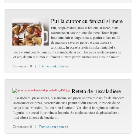
Pui la cuptor cu fenicul si mere
Pui, ceapa esalota, insa si fenicul, si mere, toate
asezonate cu salvie si otet de mere. Toate fripte
impreuna intr-o singura tava, pentru a face un fel
de mancare savuros pentru o cina usoara si
aromata... In aceasta reteta simpla, feniculul si
merele sunt coapte pana sunt caramelizate si moi. Incearca reteta propusa de
eLady de pui la cuptor cu fenicul si mere pentru urmatoarea cina in famlie!
Comentarii: 0 |
Trimite unei prietene
Reteta de pissaladiere
Pissaladière, pissaladiera, pissaladina sau piscialandrea este un fel de mancare
asemanator cu pizza, caracteristic insa pentru sudul Frantei, in zonele de pe
langa Nisa, Marsilia, Toulon si in Districtul Var, dar si in regiunea italiana
Liguria, in special in provincia Imperia. Se crede ca reteta de pissaladiere a
fost adusa in zona de bucatarii...
Comentarii: 0 |
Trimite unei prietene