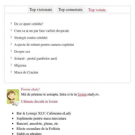
Top vizionate
Top comentate
Top votate
De ce apare celulita?
Cum sa ai un par fara varfuri despicate
Strategii contra celulitei
Aspecte de retinut pentru camera copilului
Despre sex
Solarul - pretul gambelor aurii
Migrena
Masa de Craciun
Forum elady!
Mii de prietene te asteapta. Intra si tu in
forum
elady.ro.
Ultimele discutii in forum
Bar & Lounge XLV: Cafeneaua eLady
Suplimente pentru masa musculara
Bancuri, anecdote, glume, etc
Efecte secundare de la Follixin
Slabit cu ultralipo