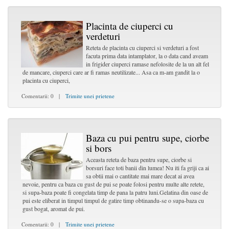
Placinta de ciuperci cu
verdeturi
Reteta de placinta cu ciuperci si verdeturi a fost
facuta prima data intamplator, la o data cand aveam
in frigider ciuperci ramase nefolosite de la un alt fel
de mancare, ciuperci care ar fi ramas neutilizate... Asa ca m-am gandit la o
placinta cu ciuperci,
Comentarii: 0 |
Trimite unei prietene
Baza cu pui pentru supe, ciorbe
si bors
Aceasta reteta de baza pentru supe, ciorbe si
borsuri face toti banii din lumea! Nu iti fa griji ca ai
sa obtii mai o cantitate mai mare decat ai avea
nevoie, pentru ca baza cu gust de pui se poate folosi pentru multe alte retete,
si supa-baza poate fi congelata timp de pana la patru luni.Gelatina din oase de
pui este eliberat in timpul timpul de gatire timp obtinandu-se o supa-baza cu
gust bogat, aromat de pui.
Comentarii: 0 |
Trimite unei prietene