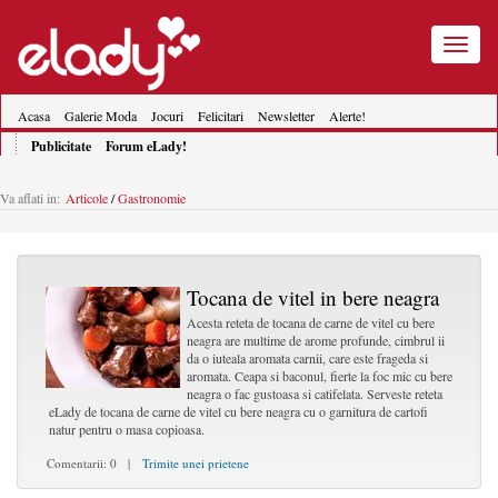
Toggle
navigatio
Acasa
Galerie Moda
Jocuri
Felicitari
Newsletter
Alerte!
Publicitate
Forum eLady!
Va aflati in:
Articole
/
Gastronomie
Tocana de vitel in bere neagra
Acesta reteta de tocana de carne de vitel cu bere
neagra are multime de arome profunde, cimbrul ii
da o iuteala aromata carnii, care este frageda si
aromata. Ceapa si baconul, fierte la foc mic cu bere
neagra o fac gustoasa si catifelata. Serveste reteta
eLady de tocana de carne de vitel cu bere neagra cu o garnitura de cartofi
natur pentru o masa copioasa.
Comentarii: 0 |
Trimite unei prietene