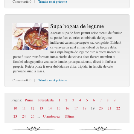
Comentarii: 0 |
Trimite unei prietene
Supa bogata de legume
Aceasta supa de baza pentru orice meniu de familie
se poate face cu orice combinatie de legume,
indiferent ca sunt proaspete sau congelate. Evident
ca va avea un gust un pic diferit de fiecare data,
insa supa bogata de legume este o reteta usoara si
poate fi usor transformata intr-o ciorba delicioasa daca fiecare membru al
familei adauga putina zeama de lamaie, proaspat stoarsa, direct in farfuria
proprie. Reteta poate fi usor dublata sau chiar triplata, in functie de cate
persoane sunt la masa.
Comentarii: 0 |
Trimite unei prietene
Pagina:
Prima
Precedenta
1
2
3
4
5
6
7
8
9
10
11
12
13
14
15
16
17
18
19
20
21
22
23
24
25
...
Urmatoarea
Ultima