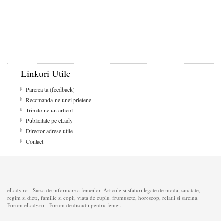
Linkuri Utile
Parerea ta (feedback)
Recomanda-ne unei prietene
Trimite-ne un articol
Publicitate pe eLady
Director adrese utile
Contact
eLady.ro - Sursa de informare a femeilor. Articole si sfaturi legate de moda, sanatate,
regim si diete, familie si copii, viata de cuplu, frumusete, horoscop, relatii si sarcina.
Forum eLady.ro - Forum de discutii pentru femei.