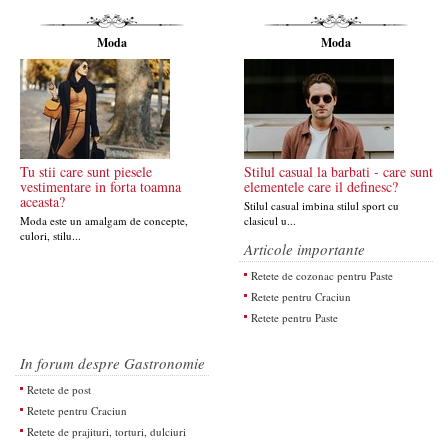
Moda
Moda
Tu stii care sunt piesele
Stilul casual la barbati - care sunt
vestimentare in forta toamna
elementele care il definesc?
aceasta?
Stilul casual imbina stilul sport cu
Moda este un amalgam de concepte,
clasicul u...
culori, stilu...
Articole importante
Retete de cozonac pentru Paste
Retete pentru Craciun
Retete pentru Paste
In forum despre Gastronomie
Retete de post
Retete pentru Craciun
Retete de prajituri, torturi, dulciuri