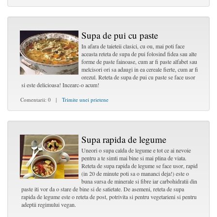
Supa de pui cu paste
In afara de taieteii clasici, cu ou, mai poti face
aceasta reteta de supa de pui folosind fidea sau alte
forme de paste fainoase, cum ar fi paste alfabet sau
melcisori ori sa adaugi in ea cereale fierte, cum ar fi
orezul. Reteta de supa de pui cu paste se face usor
si este delicioasa! Incearc-o acum!
Comentarii: 0 |
Trimite unei prietene
Supa rapida de legume
Uneori o supa calda de legume e tot ce ai nevoie
pentru a te simti mai bine si mai plina de viata.
Reteta de supa rapida de legume se face usor, rapid
(in 20 de minute poti sa o mananci deja!) este o
buna sursa de minerale si fibre iar carbohidratii din
paste iti vor da o stare de bine si de satietate. De asemeni, reteta de supa
rapida de legume este o reteta de post, potrivita si pentru vegetarieni si pentru
adeptii regimului vegan.