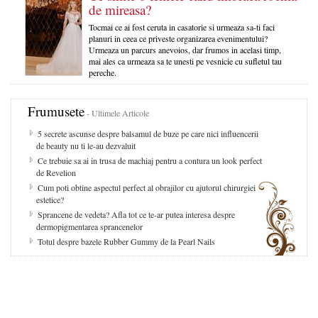
de mireasa?
Tocmai ce ai fost ceruta in casatorie si urmeaza sa-ti faci
planuri in ceea ce priveste organizarea evenimentului?
Urmeaza un parcurs anevoios, dar frumos in acelasi timp,
mai ales ca urmeaza sa te unesti pe vesnicie cu sufletul tau
pereche.
Frumusete
- Ultimele Articole
5 secrete ascunse despre balsamul de buze pe care nici influencerii
de beauty nu ti le-au dezvaluit
Ce trebuie sa ai in trusa de machiaj pentru a contura un look perfect
de Revelion
Cum poti obtine aspectul perfect al obrajilor cu ajutorul chirurgiei
estetice?
Sprancene de vedeta? Afla tot ce te-ar putea interesa despre
dermopigmentarea sprancenelor
Totul despre bazele Rubber Gummy de la Pearl Nails