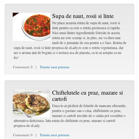
Supa de naut, rosii si linte
Ne place aceasta reteta de supa de naut, rosii si
linte pentru ca este o reteta gustuoasa si rapida.
Nici unul dintre ingredientele folosite in acesta
reteta nu este scump si, in plus, nu va dura mai
mult de o jumatate de ora pentru a o face. Reteta de
supa de naut, rosii si linte propusa de eLady.ro este o reteta vegetariana, dar
are o aroma atat de bogata si o textura asa de placuta, ca te-ai astepta sa nu
fie!
Comentarii: 0 |
Trimite unei prietene
Chiftelutele cu praz, mazare si
cartofi
Daca te-ai plcitisit de felurile de mancare obisnuite,
pentru o gustare sau o cina, chiftelutele cu praz,
mazare si cartofi insotite de o salata pot cosntitui o
alternativa delicioasa. Iata reteta de chiftelute cu praz, mazare si cartofi
propusa de eLady.
Comentarii: 0 |
Trimite unei prietene