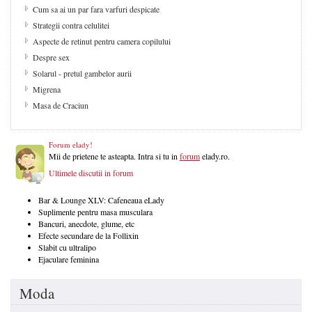
Cum sa ai un par fara varfuri despicate
Strategii contra celulitei
Aspecte de retinut pentru camera copilului
Despre sex
Solarul - pretul gambelor aurii
Migrena
Masa de Craciun
Forum elady!
Mii de prietene te asteapta. Intra si tu in
forum
elady.ro.
Ultimele discutii in forum
Bar & Lounge XLV: Cafeneaua eLady
Suplimente pentru masa musculara
Bancuri, anecdote, glume, etc
Efecte secundare de la Follixin
Slabit cu ultralipo
Ejaculare feminina
Moda