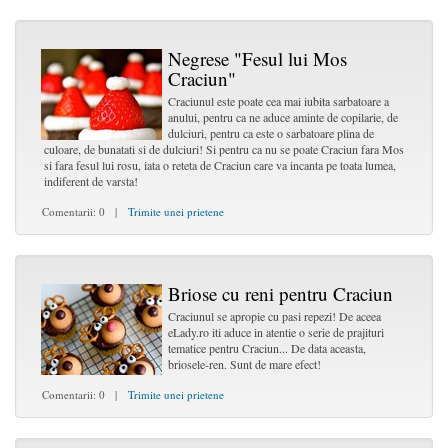
Negrese "Fesul lui Mos
Craciun"
Craciunul este poate cea mai iubita sarbatoare a
anului, pentru ca ne aduce aminte de copilarie, de
dulciuri, pentru ca este o sarbatoare plina de
culoare, de bunatati si de dulciuri! Si pentru ca nu se poate Craciun fara Mos
si fara fesul lui rosu, iata o reteta de Craciun care va incanta pe toata lumea,
indiferent de varsta!
Comentarii: 0 |
Trimite unei prietene
Briose cu reni pentru Craciun
Craciunul se apropie cu pasi repezi! De aceea
eLady.ro iti aduce in atentie o serie de prajituri
tematice pentru Craciun... De data aceasta,
briosele-ren. Sunt de mare efect!
Comentarii: 0 |
Trimite unei prietene