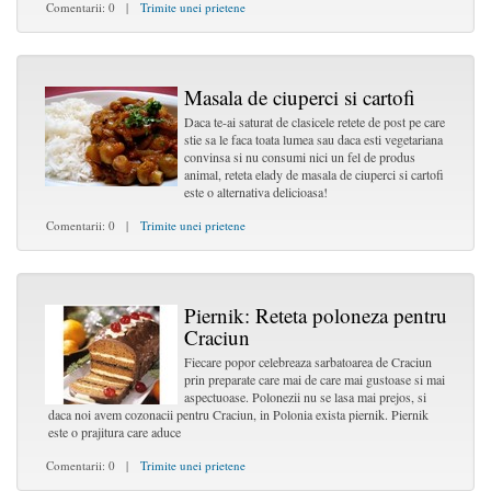
Comentarii: 0 |
Trimite unei prietene
Masala de ciuperci si cartofi
Daca te-ai saturat de clasicele retete de post pe care
stie sa le faca toata lumea sau daca esti vegetariana
convinsa si nu consumi nici un fel de produs
animal, reteta elady de masala de ciuperci si cartofi
este o alternativa delicioasa!
Comentarii: 0 |
Trimite unei prietene
Piernik: Reteta poloneza pentru
Craciun
Fiecare popor celebreaza sarbatoarea de Craciun
prin preparate care mai de care mai gustoase si mai
aspectuoase. Polonezii nu se lasa mai prejos, si
daca noi avem cozonacii pentru Craciun, in Polonia exista piernik. Piernik
este o prajitura care aduce
Comentarii: 0 |
Trimite unei prietene