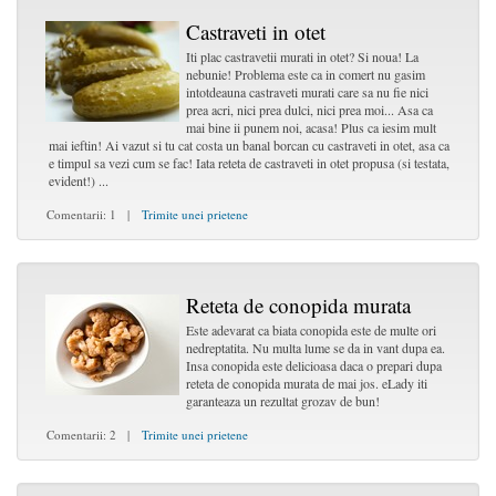
Castraveti in otet
Iti plac castravetii murati in otet? Si noua! La
nebunie! Problema este ca in comert nu gasim
intotdeauna castraveti murati care sa nu fie nici
prea acri, nici prea dulci, nici prea moi... Asa ca
mai bine ii punem noi, acasa! Plus ca iesim mult
mai ieftin! Ai vazut si tu cat costa un banal borcan cu castraveti in otet, asa ca
e timpul sa vezi cum se fac! Iata reteta de castraveti in otet propusa (si testata,
evident!) ...
Comentarii: 1 |
Trimite unei prietene
Reteta de conopida murata
Este adevarat ca biata conopida este de multe ori
nedreptatita. Nu multa lume se da in vant dupa ea.
Insa conopida este delicioasa daca o prepari dupa
reteta de conopida murata de mai jos. eLady iti
garanteaza un rezultat grozav de bun!
Comentarii: 2 |
Trimite unei prietene