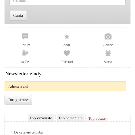
Forum
Zodii
Galerie
la TV
Felicitari
Alerte
Newsletter elady
Top vizionate
Top comentate
Top votate
De ce apare celulita?