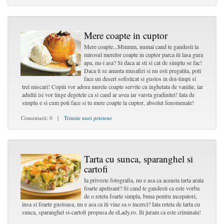
Mere coapte in cuptor
Mere coapte...Mmmm, numai cand te gandesti la
mirosul merelor coapte in cuptor parca iti lasa gura
apa, nu-i asa? Si daca ai sti si cat de simplu se fac!
Daca ti se anunta musafiri si nu esti pregatita, poti
face un desert sofisticat si gustos in doi-timpi si
trei miscari! Copiii vor adora merele coapte servite cu inghetata de vanilie, iar
adultii isi vor linge degetele ca si cand ar avea iar varsta gradinitei! Iata de
simplu e si cum poti face si tu mere coapte la cuptor, absolut fenomenale!
Comentarii: 0 |
Trimite unei prietene
Tarta cu sunca, sparanghel si
cartofi
Ia priveste fotografia, nu e asa ca aceasta tarta arata
foarte apetisant? Si cand te gandesti ca este vorba
de o reteta foarte simpla, buna pentru incepatori,
insa si foarte gustoasa, nu e asa ca iti vine sa o incerci? Iata reteta de tarta cu
sunca, sparanghel si-cartofi propusa de eLady.ro. Iti juram ca este criminala!