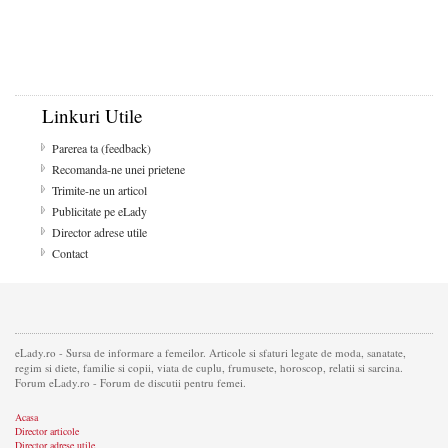
Linkuri Utile
Parerea ta (feedback)
Recomanda-ne unei prietene
Trimite-ne un articol
Publicitate pe eLady
Director adrese utile
Contact
eLady.ro - Sursa de informare a femeilor. Articole si sfaturi legate de moda, sanatate,
regim si diete, familie si copii, viata de cuplu, frumusete, horoscop, relatii si sarcina.
Forum eLady.ro - Forum de discutii pentru femei.
Acasa
Director articole
Director adrese utile