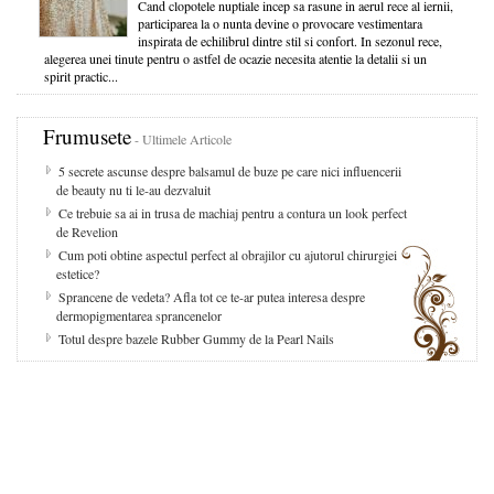
Cand clopotele nuptiale incep sa rasune in aerul rece al iernii,
participarea la o nunta devine o provocare vestimentara
inspirata de echilibrul dintre stil si confort. In sezonul rece,
alegerea unei tinute pentru o astfel de ocazie necesita atentie la detalii si un
spirit practic...
Frumusete
- Ultimele Articole
5 secrete ascunse despre balsamul de buze pe care nici influencerii
de beauty nu ti le-au dezvaluit
Ce trebuie sa ai in trusa de machiaj pentru a contura un look perfect
de Revelion
Cum poti obtine aspectul perfect al obrajilor cu ajutorul chirurgiei
estetice?
Sprancene de vedeta? Afla tot ce te-ar putea interesa despre
dermopigmentarea sprancenelor
Totul despre bazele Rubber Gummy de la Pearl Nails