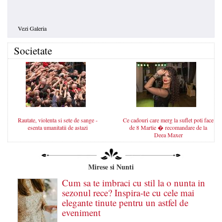
Vezi Galeria
Societate
Rautate, violenta si sete de sange -
Ce cadouri care merg la suflet poti face
esenta umanitatii de astazi
de 8 Martie � recomandare de la
Deea Maxer
Mirese si Nunti
Cum sa te imbraci cu stil la o nunta in
sezonul rece? Inspira-te cu cele mai
elegante tinute pentru un astfel de
eveniment