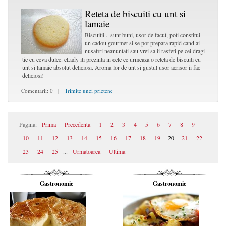
Reteta de biscuiti cu unt si
lamaie
Biscuitii... sunt buni, usor de facut, poti constitui
un cadou gourmet si se pot prepara rapid cand ai
nusafiri neanuntati sau vrei sa ii rasfeti pe cei dragi
tie cu ceva dulce. eLady iti prezinta in cele ce urmeaza o reteta de biscuiti cu
unt si lamaie absolut deliciosi. Aroma lor de unt si gustul usor acrisor ii fac
deliciosi!
Comentarii: 0 |
Trimite unei prietene
Pagina:
Prima
Precedenta
1
2
3
4
5
6
7
8
9
10
11
12
13
14
15
16
17
18
19
20
21
22
23
24
25
...
Urmatoarea
Ultima
Gastronomie
Gastronomie