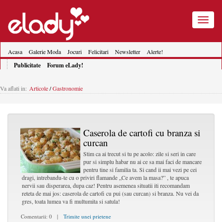
Toggle
navigatio
Acasa
Galerie Moda
Jocuri
Felicitari
Newsletter
Alerte!
Publicitate
Forum eLady!
Va aflati in:
Articole
/
Gastronomie
Caserola de cartofi cu branza si
curcan
Stim ca ai trecut si tu pe acolo: zile si seri in care
pur si simplu habar nu ai ce sa mai faci de mancare
pentru tine si familia ta. Si cand ii mai vezi pe cei
dragi, intrebandu-te cu o priviri flamande „Ce avem la masa?” , te apuca
nervii sau disperarea, dupa caz! Pentru asemenea situatii iti recomandam
reteta de mai jos: caserola de cartofi cu pui (sau curcan) si branza. Nu vei da
gres, toata lumea va fi multumita si satula!
Comentarii: 0 |
Trimite unei prietene