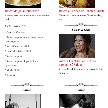
Reteta de galaktoboureko
Reteta austriaca de Tiroler Gröstl
Aceasta este versiunea unuia dintre cele
Cunoscut sub numele de Gröstl tirolez,
mai p...
ace...
Cele mai citite
Celebs & Style
Capitala Canadei
Reteta de post: mancare de prune
dobrogeana
Rochii banchet 2008
Coafuri si frizuri 2008
Retete de post
Aretha Franklin s-a stins la
Retete de post: Supa de linte
varsta de 76 de ani
greceasca
Aretha Franklin a murit la varsta de 76
Moda 2010
de ani...
Tunsori
Povesti
Povesti