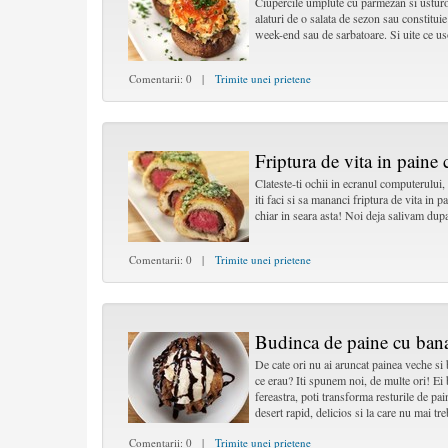
Ciupercile umplute cu parmezan si usturo
alaturi de o salata de sezon sau constitui
week-end sau de sarbatoare. Si uite ce us
Comentarii: 0 |
Trimite unei prietene
Friptura de vita in paine 
Clateste-ti ochii in ecranul computerului, 
iti faci si sa mananci friptura de vita in 
chiar in seara asta! Noi deja salivam dupa
Comentarii: 0 |
Trimite unei prietene
Budinca de paine cu ban
De cate ori nu ai aruncat painea veche si
ce erau? Iti spunem noi, de multe ori! Ei 
fereastra, poti transforma resturile de pa
desert rapid, delicios si la care nu mai t
Comentarii: 0 |
Trimite unei prietene