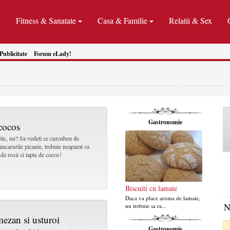
Fitness & Sanatate
Casa & Familie
Relatii & Sex
Publicitate
Forum eLady!
Gastronomie
 cocos
tic, nu? Sa vedeti ce curcubeu de
ancarurile picante, trebuie neaparat sa
 de rosii si lapte de cocos!
Biscuiti cu lamaie
Daca va place aroma de lamaie,
N
nu trebuie sa ra...
ezan si usturoi
Gastronomie