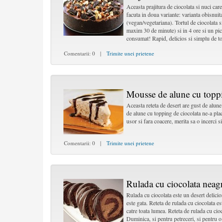
Aceasta prajitura de ciocolata si nuci car
facuta in doua variante: varianta obisnuit
(vegan/vegetariana). Tortul de ciocolata s
maxim 30 de minute) si in 4 ore si un pic 
consumat! Rapid, delicios si simplu de to
Comentarii: 0 |
Trimite unei prietene
Mousse de alune cu toppi
Aceasta reteta de desert are gust de alu
de alune cu topping de ciocolata ne-a plac
usor si fara coacere, merita sa o incerci si
Comentarii: 0 |
Trimite unei prietene
Rulada cu ciocolata neag
Rulada cu ciocolata este un desert delicios
este gata. Reteta de rulada cu ciocolata est
catre toata lumea. Reteta de rulada cu cioc
Duminica, si pentru petreceri, si pentru 