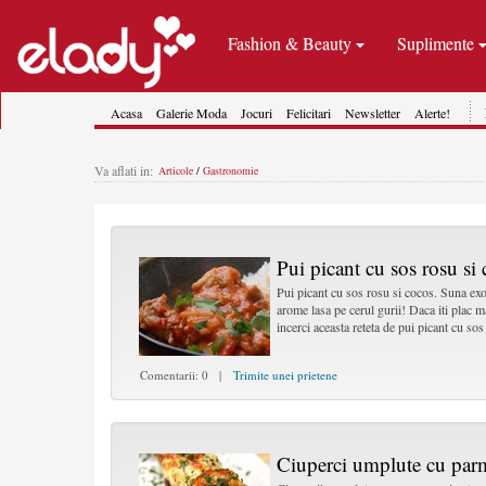
Fashion & Beauty
Suplimente
Acasa
Galerie Moda
Jocuri
Felicitari
Newsletter
Alerte!
Va aflati in:
Articole
/
Gastronomie
Pui picant cu sos rosu si
Pui picant cu sos rosu si cocos. Suna exo
arome lasa pe cerul gurii! Daca iti plac m
incerci aceasta reteta de pui picant cu sos
Comentarii: 0 |
Trimite unei prietene
Ciuperci umplute cu parm