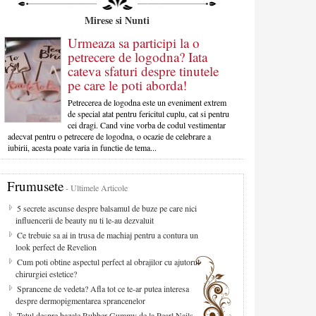
Mirese si Nunti
Urmeaza sa participi la o
petrecere de logodna? Iata
cateva sfaturi despre tinutele
pe care le poti aborda!
Petrecerea de logodna este un eveniment extrem
de special atat pentru fericitul cuplu, cat si pentru
cei dragi. Cand vine vorba de codul vestimentar
adecvat pentru o petrecere de logodna, o ocazie de celebrare a
iubirii, acesta poate varia in functie de tema...
Frumusete
- Ultimele Articole
5 secrete ascunse despre balsamul de buze pe care nici
influencerii de beauty nu ti le-au dezvaluit
Ce trebuie sa ai in trusa de machiaj pentru a contura un
look perfect de Revelion
Cum poti obtine aspectul perfect al obrajilor cu ajutorul
chirurgiei estetice?
Sprancene de vedeta? Afla tot ce te-ar putea interesa
despre dermopigmentarea sprancenelor
Totul despre bazele Rubber Gummy de la Pearl Nails