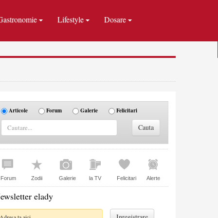
Gastronomie
Lifestyle
Dosare
Articole
Forum
Galerie
Felicitari
Forum
Zodii
Galerie
la TV
Felicitari
Alerte
ewsletter elady