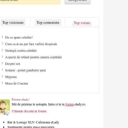
Top vizionate
Top comentate
Top votate
De ce apare celulita?
Cum sa ai un par fara varfuri despicate
Strategii contra celulitei
Aspecte de retinut pentru camera copilului
Despre sex
Solarul - pretul gambelor aurii
Migrena
Masa de Craciun
Forum elady!
Mii de prietene te asteapta. Intra si tu in
forum
elady.ro.
Ultimele discutii in forum
Bar & Lounge XLV: Cafeneaua eLady
Suplimente pentru masa musculara