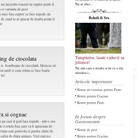
e nu necesita coacere in cuptor poate fi
Nu se sfies...
a si varianta de post
i nuci fara cuptor se face repede (in
Relatii & Sex
de cand te-ai apucat de treaba poate fi
t!
ng de ciocolata
Tampitelor, lasati vaduvii sa
jeleasca!
ne si bomboane de ciocolată. Mousse-ul
Nu stiu care e treaba si de ce a dat
ut mult si cum reteta se face foarte
strechea i...
 tu!
Articole importante
Retete de cozonac pentru Paste
Retete pentru Craciun
Retete pentru Paste
ra si cognac
In forum despre
Gastronomie
 pe care il poti face repede - intr-o ora
e o reteta fina care va fi apreciata de
Retete de post
olata este potrivita si pentru zilele de
o cafea de dupa amiaza. Vezi mai jos
Retete pentru Craciun