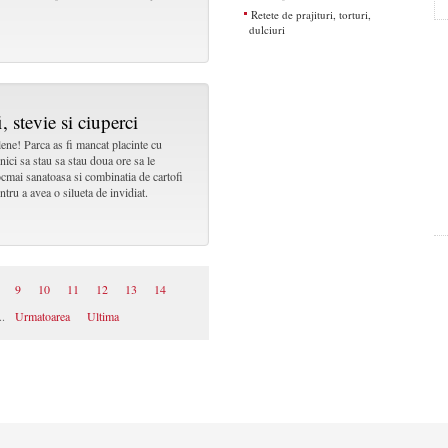
Retete de prajituri, torturi,
dulciuri
, stevie si ciuperci
.lene! Parca as fi mancat placinte cu
 nici sa stau sa stau doua ore sa le
tocmai sanatoasa si combinatia de cartofi
ntru a avea o silueta de invidiat.
9
10
11
12
13
14
..
Urmatoarea
Ultima