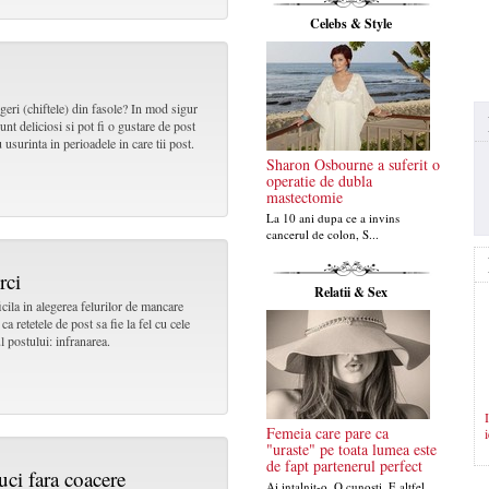
Celebs & Style
geri (chiftele) din fasole? In mod sigur
unt deliciosi si pot fi o gustare de post
 usurinta in perioadele in care tii post.
Sharon Osbourne a suferit o
operatie de dubla
mastectomie
La 10 ani dupa ce a invins
cancerul de colon, S...
rci
Relatii & Sex
icila in alegerea felurilor de mancare
ca retetele de post sa fie la fel cu cele
l postului: infranarea.
Femeia care pare ca
"uraste" pe toata lumea este
de fapt partenerul perfect
nuci fara coacere
Ai intalnit-o. O cunosti. E altfel.