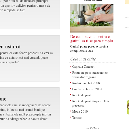
i pot fi un fel de mancare principal
e un aperitiv delicios pentru o masa de
or si repede se fac!
De ce ai nevoie pentru ca
gatitul sa ti se para simplu
cu usturoi
Gatitul poate parea o sarcina
complicata si des...
pentru ca este foarte probabil sa vrei sa
paine cu usturoi cat mai curand, poate
Cele mai citite
 inca o portie!
Capitala Canadei
Reteta de post: mancare de
prune dobrogeana
Rochii banchet 2008
Coafuri si frizuri 2008
Retete de post
ane
Retete de post: Supa de linte
 bananele care se innegrisera de coapte
greceasca
bine, in loc sa mai arunci banii pe
Moda 2010
ine si bananele mult prea coapte intr-un
Tunsori
rebuie sa adaugi zahar. Absolut deloc!