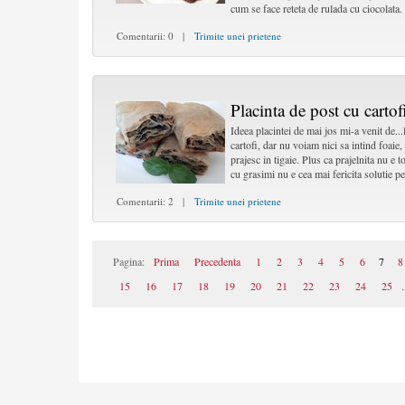
cum se face reteta de rulada cu ciocolata.
Comentarii: 0 |
Trimite unei prietene
Placinta de post cu cartofi
Ideea placintei de mai jos mi-a venit de..
cartofi, dar nu voiam nici sa intind foaie,
prajesc in tigaie. Plus ca prajelnita nu e 
cu grasimi nu e cea mai fericita solutie pe
Comentarii: 2 |
Trimite unei prietene
Pagina:
Prima
Precedenta
1
2
3
4
5
6
7
8
15
16
17
18
19
20
21
22
23
24
25
.