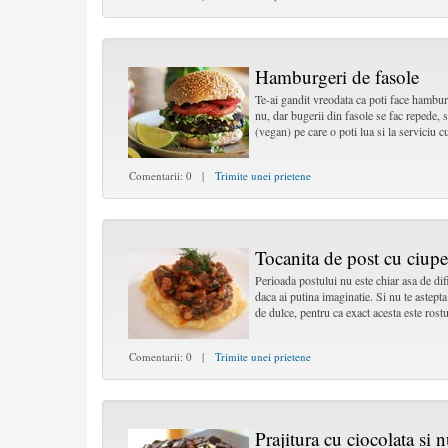
Hamburgeri de fasole
Te-ai gandit vreodata ca poti face hambur
nu, dar bugerii din fasole se fac repede, s
(vegan) pe care o poti lua si la serviciu cu
Comentarii: 0 |
Trimite unei prietene
Tocanita de post cu ciupe
Perioada postului nu este chiar asa de dif
daca ai putina imaginatie. Si nu te astepta 
de dulce, pentru ca exact acesta este rostu
Comentarii: 0 |
Trimite unei prietene
Prajitura cu ciocolata si 