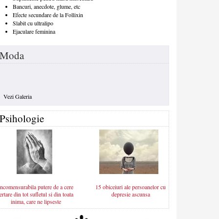
Bancuri, anecdote, glume, etc
Efecte secundare de la Follixin
Slabit cu ultralipo
Ejaculare feminina
Moda
Vezi Galeria
Psihologie
Incomensurabila putere de a cere
15 obiceiuri ale persoanelor cu
iertare din tot sufletul si din toata
depresie ascunsa
inima, care ne lipseste