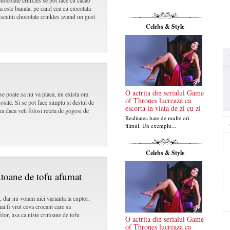
chocolate crinkles se pot face cu cacao
a este banala, pe cand cea cu ciocolata
scuitii chocolate crinkles avand un gust
Celebs & Style
O actrita din serialul Game
se poate sa nu va placa, nu exista om
of Thrones lucreaza ca
osile. Si se pot face simplu si destul de
escorta in viata de zi cu zi
na daca veti folosi reteta de gogosi de
Realitatea bate de multe ori
filmul. Un exemplu...
Celebs & Style
utoane de tofu afumat
, dar nu voiam nici varianta la cuptor,
 mai fi vrut ceva crocant care sa
lor, asa ca niste crutoane de tofu
O actrita din serialul Game
of Thrones lucreaza ca