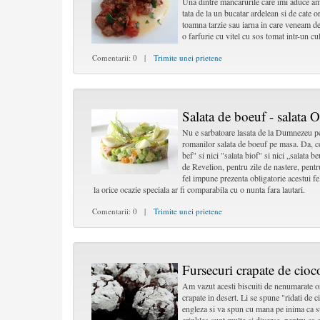
Una dintre mancarurile care imi aduce ami
tata de la un bucatar ardelean si de cate o
toamna tarzie sau iarna in care veneam de 
o farfurie cu vitel cu sos tomat intr-un c
Comentarii: 0 |
Trimite unei prietene
Salata de boeuf - salata O
Nu e sarbatoare lasata de la Dumnezeu pen
romanilor salata de boeuf pe masa. Da, co
bef" si nici "salata biof" si nici „salata
de Revelion, pentru zile de nastere, pentr
fel impune prezenta obligatorie acestui fe
la orice ocazie speciala ar fi comparabila cu o nunta fara lautari.
Comentarii: 0 |
Trimite unei prietene
Fursecuri crapate de cioc
Am vazut acesti biscuiti de nenumarate or
crapate in desert. Li se spune "ridati de c
engleza si va spun cu mana pe inima ca su