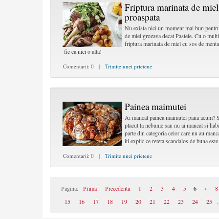
Friptura marinata de mie
proaspata
Nu exista nici un moment mai bun pentru a-
de miel grozava decat Pastele. Cu o mul
friptura marinata de miel cu sos de ment
fie ca nici o alta!
Comentarii: 0 |
Trimite unei prietene
Painea maimutei
Ai mancat painea maimutei pana acum? Sunt
placut la nebunie sau nu ai mancat si hab
parte din categoria celor care nu au manc
iti explic ce reteta scandalos de buna est
Comentarii: 0 |
Trimite unei prietene
Pagina:
Prima
Precedenta
1
2
3
4
5
6
7
8
15
16
17
18
19
20
21
22
23
24
25
.