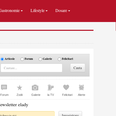
Gastronomie
Lifestyle
Dosare
Articole
Forum
Galerie
Felicitari
Forum
Zodii
Galerie
la TV
Felicitari
Alerte
ewsletter elady