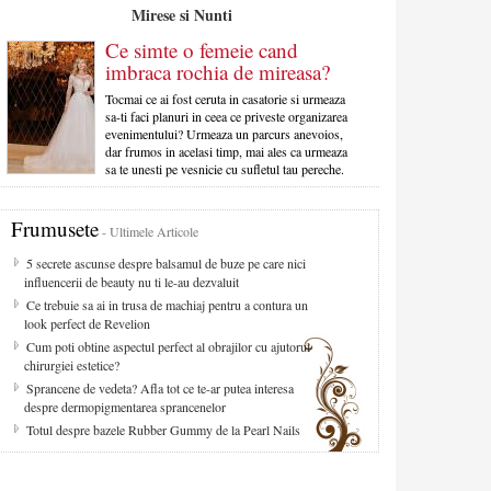
Mirese si Nunti
Ce simte o femeie cand
imbraca rochia de mireasa?
Tocmai ce ai fost ceruta in casatorie si urmeaza
sa-ti faci planuri in ceea ce priveste organizarea
evenimentului? Urmeaza un parcurs anevoios,
dar frumos in acelasi timp, mai ales ca urmeaza
sa te unesti pe vesnicie cu sufletul tau pereche.
Frumusete
- Ultimele Articole
5 secrete ascunse despre balsamul de buze pe care nici
influencerii de beauty nu ti le-au dezvaluit
Ce trebuie sa ai in trusa de machiaj pentru a contura un
look perfect de Revelion
Cum poti obtine aspectul perfect al obrajilor cu ajutorul
chirurgiei estetice?
Sprancene de vedeta? Afla tot ce te-ar putea interesa
despre dermopigmentarea sprancenelor
Totul despre bazele Rubber Gummy de la Pearl Nails