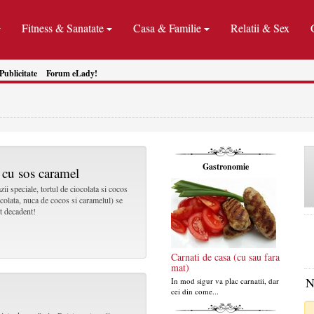
Fitness & Sanatate
Casa & Familie
Relatii & Sex
Publicitate
Forum eLady!
Gastronomie
s cu sos caramel
zii speciale, tortul de ciocolata si cocos
ocolata, nuca de cocos si caramelul) se
t decadent!
Carnati de casa (cu sau fara
mat)
N
In mod sigur va plac carnatii, dar
cei din come...