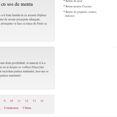
Retete de post
l cu sos de menta
Retete pentru Craciun
Retete de prajituri, torturi,
ti trata familia ta cu aceasta friptura
dulciuri
time de arome proaspete adaugate,
a proaspata va face ca masa de Paste sa
 doua posibilitati: ai mancat si ti-a
ar nu ai despre ce vorbesc!Daca faci
at niciodata painea maimutei, lasa-ma sa
e painea maimutei!
9
10
11
12
13
14
..
Urmatoarea
Ultima