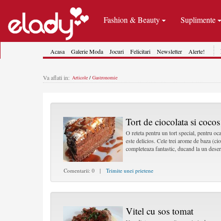
Fashion & Beauty
Suplimente
Acasa
Galerie Moda
Jocuri
Felicitari
Newsletter
Alerte!
Va aflati in:
Articole
/
Gastronomie
Tort de ciocolata si coco
O reteta pentru un tort special, pentru oca
este delicios. Cele trei arome de baza (ci
completeaza fantastic, ducand la un deser
Comentarii: 0 |
Trimite unei prietene
Vitel cu sos tomat