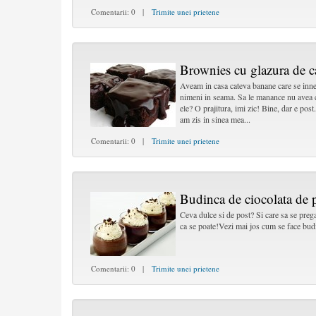
Comentarii: 0 |
Trimite unei prietene
Brownies cu glazura de ca
Aveam in casa cateva banane care se inne
nimeni in seama. Sa le manance nu avea c
ele? O prajitura, imi zic! Bine, dar e pos
am zis in sinea mea...
Comentarii: 0 |
Trimite unei prietene
Budinca de ciocolata de 
Ceva dulce si de post? Si care sa se preg
ca se poate!Vezi mai jos cum se face budi
Comentarii: 0 |
Trimite unei prietene