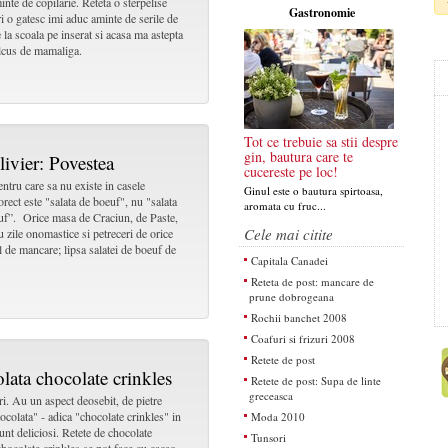
nte de copilarie. Reteta o sterpelise
Gastronomie
ri o gatesc imi aduc aminte de serile de
la scoala pe inserat si acasa ma astepta
ulcus de mamaliga.
Tot ce trebuie sa stii despre
gin, bautura care te
livier: Povestea
cucereste pe loc!
tru care sa nu existe in casele
Ginul este o bautura spirtoasa,
rect este "salata de boeuf", nu "salata
aromata cu fruc...
 beuf”. Orice masa de Craciun, de Paste,
Cele mai citite
u zile onomastice si petreceri de orice
l de mancare; lipsa salatei de boeuf de
Capitala Canadei
Reteta de post: mancare de
prune dobrogeana
Rochii banchet 2008
Coafuri si frizuri 2008
Retete de post
olata chocolate crinkles
Retete de post: Supa de linte
greceasca
i. Au un aspect deosebit, de pietre
iocolata" - adica "chocolate crinkles" in
Moda 2010
nt deliciosi. Retete de chocolate
Tunsori