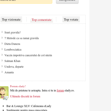
Top vizionate
Top comentate
Top votate
De ce apare celulita?
Cum sa ai un par fara varfuri despicate
Strategii contra celulitei
Aspecte de retinut pentru camera copilului
Despre sex
Solarul - pretul gambelor aurii
Migrena
Masa de Craciun
Forum elady!
Mii de prietene te asteapta. Intra si tu in
forum
elady.ro.
Ultimele discutii in forum
Bar & Lounge XLV: Cafeneaua eLady
Suplimente pentru masa musculara