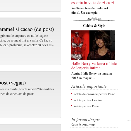
escorta in viata de zi cu zi
Realitatea bate de multe ori
filmul. Un exemplu...
Celebs & Style
ramel si cacao (de post)
grisera de suparare ca nu le bagase
ine, de aruncat imi era mila. Ce fac cu
t.Nici o problema, invenetez eu ceva mi-
Halle Berry va lansa o linie
de lenjerie intima
Actrita Halle Berry va lansa in
2015 in magazi...
post (vegan)
Articole importante
ateasca foarte, foarte repede?Bine-nteles
nca de ciocolata de post!
Retete de cozonac pentru Paste
Retete pentru Craciun
Retete pentru Paste
In forum despre
Gastronomie