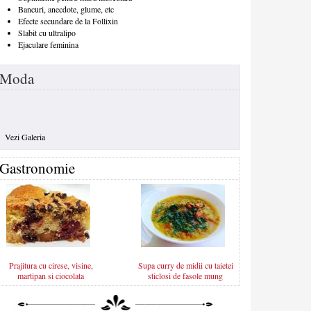
Bancuri, anecdote, glume, etc
Efecte secundare de la Follixin
Slabit cu ultralipo
Ejaculare feminina
Moda
Vezi Galeria
Gastronomie
Prajitura cu cirese, visine,
Supa curry de midii cu taietei
martipan si ciocolata
sticlosi de fasole mung