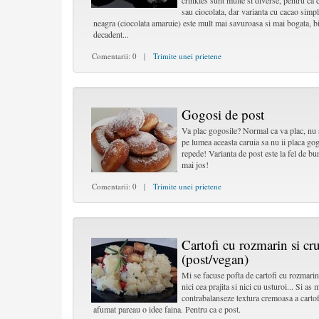
crinkles sunt multe si diverse, pentru ca 
sau ciocolata, dar varianta cu cacao simpl
neagra (ciocolata amaruie) este mult mai savuroasa si mai bogata, bi
decadent...
Comentarii: 0 |
Trimite unei prietene
Gogosi de post
Va plac gogosile? Normal ca va plac, nu 
pe lumea aceasta caruia sa nu ii placa gog
repede! Varianta de post este la fel de bu
mai jos!
Comentarii: 0 |
Trimite unei prietene
Cartofi cu rozmarin si cr
(post/vegan)
Mi se facuse pofta de cartofi cu rozmarin
nici cea prajita si nici cu usturoi... Si as
contrabalanseze textura cremoasa a cartofi
afumat pareau o idee faina. Pentru ca e post.